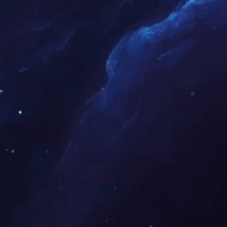
0KNm，能够模拟舵机实船作业工况，满足舵机性能和可靠性验
台，具备可调距螺旋桨整桨静平衡联调、整桨静平衡、桨榖静
分析(包括船体、泵及螺旋桨的水动力性能分析等)、液压控制系
验证能力。建有虚拟设计与试验中心，具备多通道沉浸式虚拟体
平台接口，通过设计方、用户方、 工程方的沉浸式交流，提升