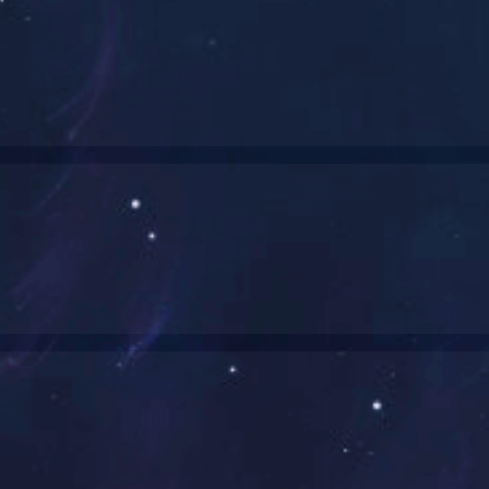
试验能力
研发能力
制造能力
试验能力
科研成果
数据综合管理系统，由中央控制中