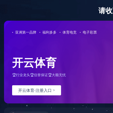
aty爱体育·(中国)平台官方网站
aty爱体
关于我们
aty爱体育·(中
育·(中
国)平台官方网
国)平台
站
官方网
站