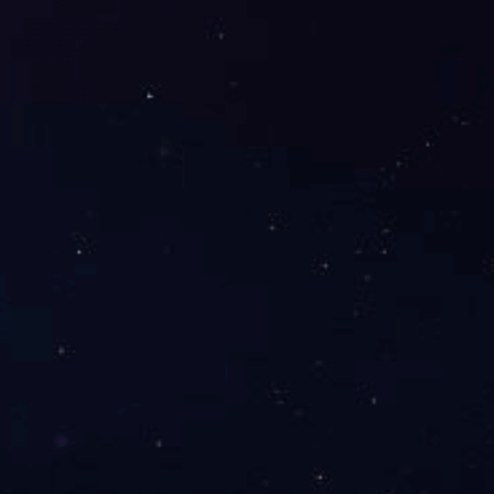
友情链接
在线留言
中国船舶集团有限公司
扫码关注公众号