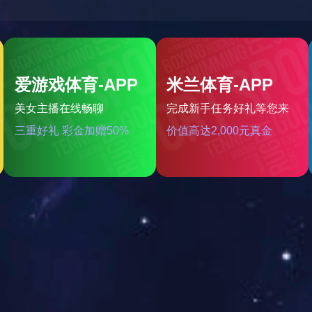
 )
国船舶集团有限公司
aty爱体育·(中
的船海aty爱体育