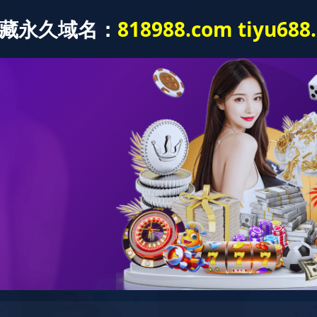
产品与服务
科研实力
党的建设