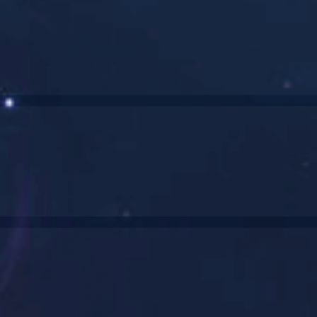
荣誉资质
ty爱体育·(中国)平台官方网站
发展历程
组织结
企业简介