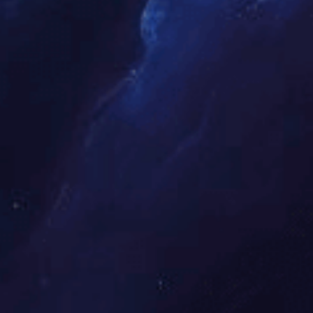
武汉特机厂正式破土动工