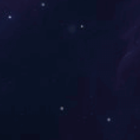
荣誉证书
相关资质