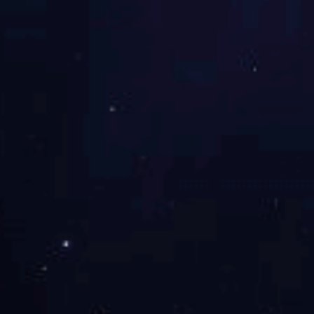
联系我们
服务热线
总 机: 027-68867207
售后服务: 86-400
传 真: 027-68867461,68867462
海洋工程aty爱体育
邮 箱:
whcj@flyttehjelpen.com
成套设备: 027-68
地 址: 中国湖北省武汉市青山区武东街九号
船舶配套产品: 027
海外业务: +86 27 6
假冒违规公司举报: 