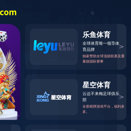
防伪查询
人力资源
联系我们