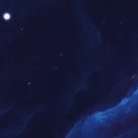
发展历程
1958