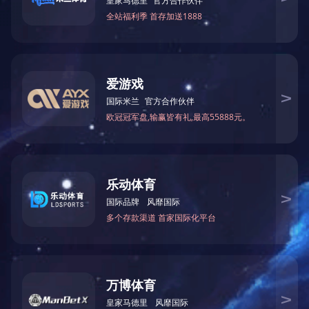
先模风采
发展平台
联系我们