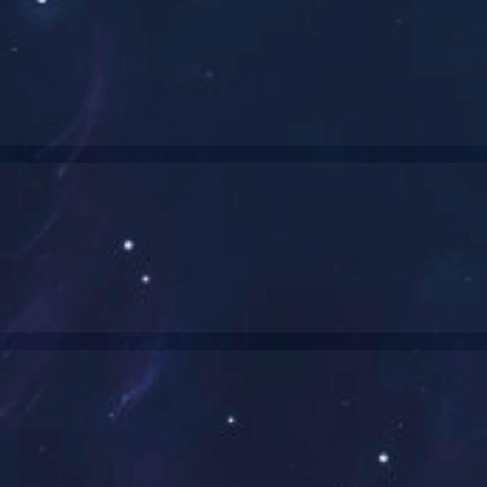
>
产品简介
>
燃气轮机配套
GT25000燃气轮机机匣