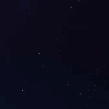
友情链接
在线留言
中国船舶集团有限公司