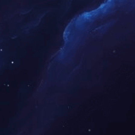
WMMP-KHI高压电液型起锚机
变频调速型绞车