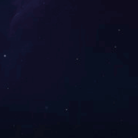
上一页
1
2
下一页
转到
页
1111461
·(中国)平台官方网站 : 027-68867416
867118，68867148
液货系统产品: 027-68867334
-68867028，68867127
8867086,+86 27 68867087,overseas@flyttehjelpen.com
027-68867307