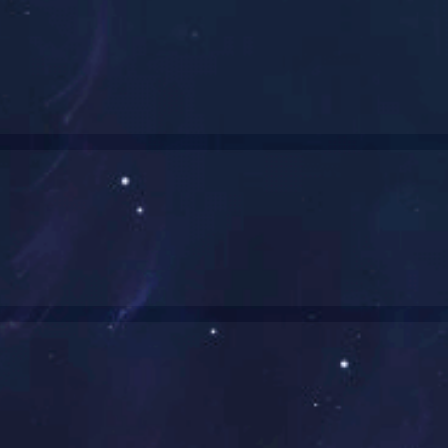
>
产品简介
>
船舶配套
>
锚绞机