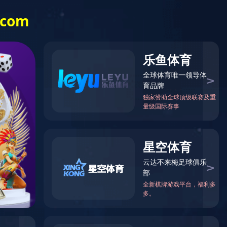
防伪查询
人力资源
联系我们