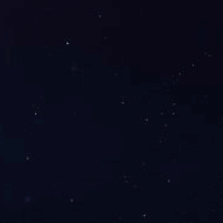
友情链接
在线留言
中国船舶集团有限公司
扫码关注公众号