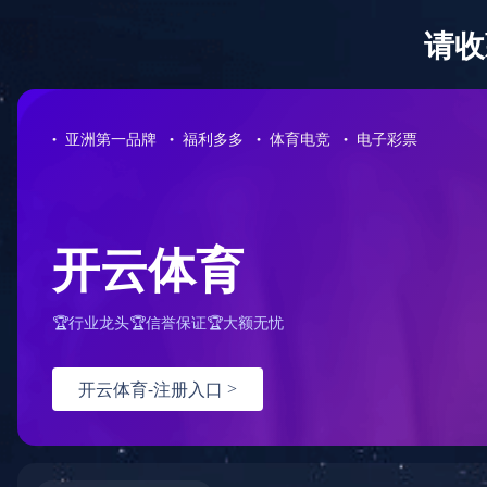
aty爱体育·(中国)平台官方网站
aty爱体
关于我们
aty爱体育·(中
育·(中
国)平台官方网
国)平台
站
官方网
站