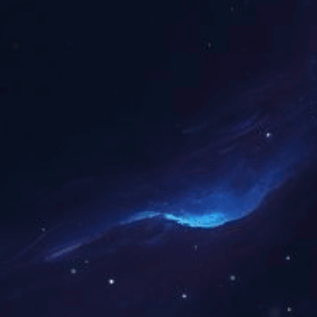
WMMP中压电液型绞车
变频调速型起锚机