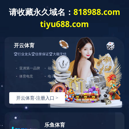
aty爱体育·(中国)平台官方网站
产品与服务
当前位置
>
aty爱体育·(中国)平台官方网站
>
产品与服务
>
产品简介
>
海工aty
爱体育·(中国)平台官方网站
>
自升式海上勘探平台